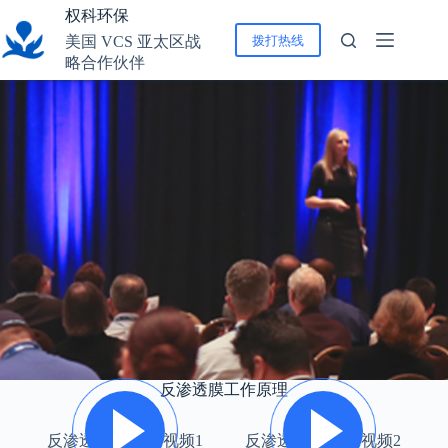
跳
权科环保
至
拨打热线
美国 VCS 亚太区战
内
略合作伙伴
容
反渗透膜工作原理
反渗透工作原理 视频1
反渗透工作原理 视频2